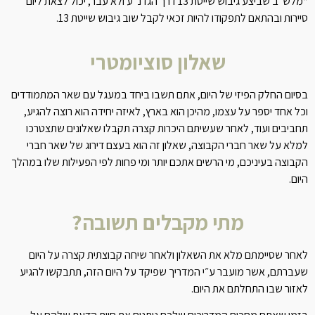
*מלש"ב שביצע גיבוש שייטת 13 דרך הגדנ"ע ולא עבר, יכול לצאת ליום
סיירות ובהתאם לתפקודו להיות זכאי לקבל שוב גיבוש שייטת 13.
שאלון סוציומטרי
בסיום החלק הפיזי של היום, אתם תשבו ביחד במעגל עם שאר המתמודדים
וכל אחד יספר על עצמו, מהיכן הוא בארץ, לאיזה יחידה הוא רוצה להגיע,
תחביבים ועוד, לאחר שעשיתם היכרות קצרה תקבלו שאלונים שתצטרכו
למלא על שאר חברי הקבוצה, שאלון זה הוא בעצם דירוג של שאר חברי
הקבוצה בעיניכם, מי הרשים אתכם יותר ומי פחות לפי הפעילות שלו במהלך
היום.
מתי מקבלים תשובה?
לאחר שסיימתם מלא את השאלון ולאחר שיחה קבוצתית קצרה על היום
שעברתם, אשר מועבר ע״י המדריך שפיקד על היום הזה, תתבקשו להגיע
לאזור שבו התחלתם את היום.