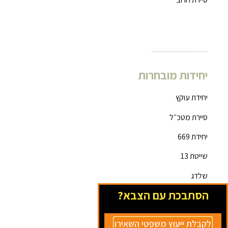
יחידות מובחרות
יחידת עוקץ
סיירת מטכ״ל
יחידת 669
שייטת 13
שלדג
הסתבכת עם הצבא?
סיירת גולני
לקבלת ייעוץ משפטי השאירו