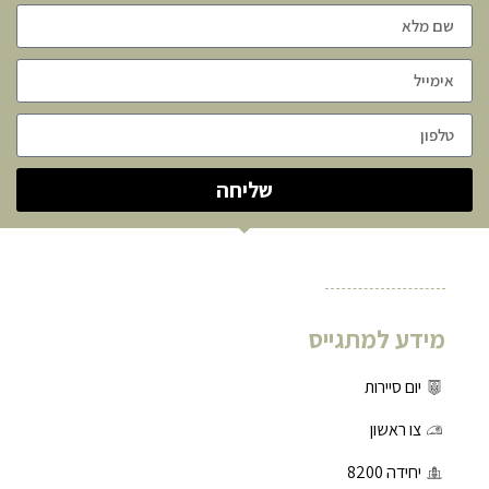
שליחה
מידע למתגייס
יום סיירות
צו ראשון
יחידה 8200