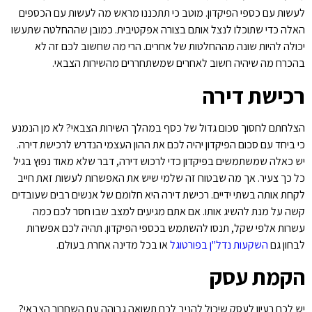
לעשות עם כספי הפיקדון. מוטב כי תתכננו מראש מה לעשות עם הכספים
האלה כדי שתוכלו לנצל אותם בצורה אפקטיבית. כמובן שההחלטה שתעשו
יכולה להיות שונה מההחלטות של אחרים. הרי מה שחשוב לכם זה לא
בהכרח מה שיהיה חשוב לאחרים שמשתחררים מהשירות הצבאי.
רכישת דירה
הצלחתם לחסוך סכום גדול של כסף במהלך השירות הצבאי? לא מן הנמנע
כי ביחד עם סכום הפיקדון יהיה לכם את ההון העצמי הנדרש לרכישת דירה.
יש כאלה שמשתמשים בפיקדון כדי לרכוש דירה, דבר שלא מאוד נפוץ בגיל
כל כך צעיר. אך מה שבטוח זה שלמי שיש את האפשרות לעשות זאת חייב
לקחת אותה בשתי ידיים. רכישת דירה היא חלומם של אנשים רבים שעובדים
קשה על מנת להשיג אותו. אם אתם מגיעים למצב שבו חסר לכם כמה
עשרות אלפי שקל, תנסו להשתמש בכספי הפיקדון. תהיה לכם אפשרות
לבחון גם
השקעות נדל"ן בפורטוגל
או בכל מדינה אחרת בעולם.
הקמת עסק
יש לכם רעיון לעסק שיכול להניב לכם תשואה גבוהה עם השחרור הצבאי?