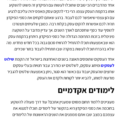
אחד מהדברים הכי טובים שתוכלו לעשות עם הפיקדון זה פשוט להשקיע
אותו בהקמת העסק עצמו. הרי כדי להקים עסק מאפס יהיה עליכם להגיע
עם הון עצמי שיאפשר לכם לעבוד. ברגע שאתם לוקחים את כספי הפיקדון
תהיה לכם אפשרות להקים עסק בקלות רבה. כמובן שלעיתים תצטרכו
להוסיף עוד כסף שחסכתם לאורך השנים. אך עדיין מדובר על השקעה
מינימלית בזכות התרומה הגדולה של כספי הפיקדון. היתרון בהקמת עסק
הוא שבאמצעותו תוכלו להתחיל להרוויח סכום גבוה בכל חודש מחדש. מה
שלא בהכרח תוכלו לעשות במקרה שבו תתחילו לעבוד בתור שכירים.
אחד העסקים שתופסים תאוצה בשנים האחרונות בישראל זה הקמת
שילוט
לעסקים
ומיתוג עסקים, לשלטים יש כוח רב עבור חנויות ובעלי עסקים
שרוצים שהעסק יעבוד גם כאשר הוא סגור, ניתן באמצעות שלטים להגביר
מודעות למותג, להביא יותר לקוחות ולקדם את העסק.
לימודים אקדמיים
מעוניינים ללמוד תחום מסוים שמעניין אתכם? עוד דרך מעולה להשקיע
בחוכמה את כספי הפיקדון היא בהקשר של לימודים. תוכלו למצוא את
עצמכם במצב שבו אתם מממנים את השנים הראשונות של הלימודים