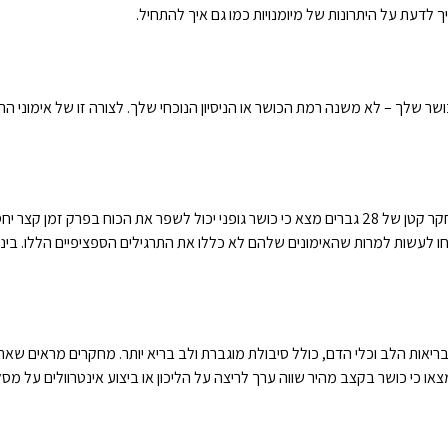
לדעת על היתרונות של מיומנויות כמו גם איך להתחיל.
שר שלך – לא משנה רמת הכושר או הניסיון הנוכחי שלך. לצורה זו של אימוני התנ
קליסטניקס מגביר באופן עקבי את כוח השרירים באמצעות תנועה. מחקר קטן של 28 גברים מצא כי כושר גופני יכול
לעשות למרות שהאימונים שלהם לא כללו את התרגילים הספציפיים הללו. בינ
בריאות הלב וכלי הדם, כולל סיבולת מוגברת ולב בריא יותר. מחקרים מראים
ו כי כושר בקצב מהיר שווה ערך לריצה על הליכון או ביצוע אינטרוולים על מסל