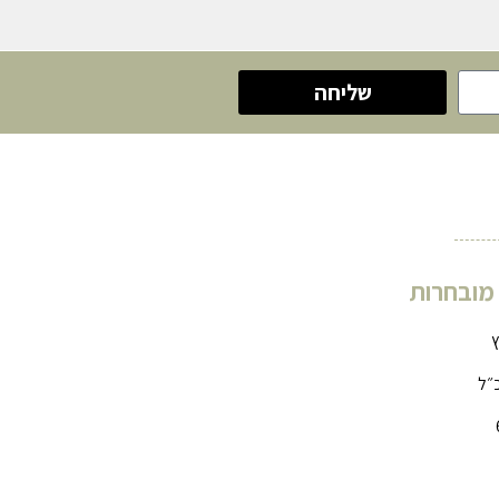
שליחה
 מובחרות
ץ
״ל