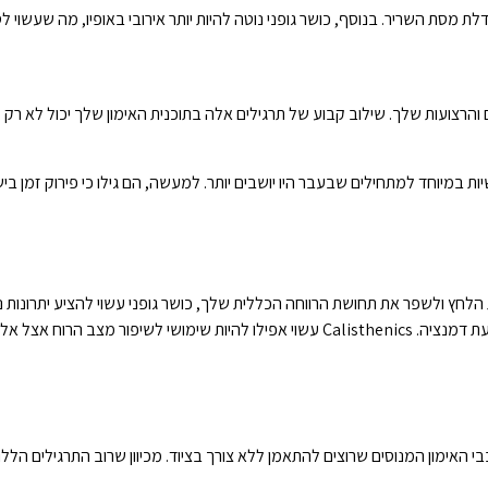
לת מסת השריר. בנוסף, כושר גופני נוטה להיות יותר אירובי באופיו, מה שעשוי ל
והרצועות שלך. שילוב קבוע של תרגילים אלה בתוכנית האימון שלך יכול לא רק
ת במיוחד למתחילים שבעבר היו יושבים יותר. למעשה, הם גילו כי פירוק זמן ביש
הלחץ ולשפר את תחושת הרווחה הכללית שלך, כושר גופני עשוי להציע יתרונות 
הראה כי כושר גופני עשוי להפחית ירידה קוגניטיבית ויכול להועיל למניעת דמנציה. Calisthenics עשוי א
ובבי האימון המנוסים שרוצים להתאמן ללא צורך בציוד. מכיוון שרוב התרגילים 