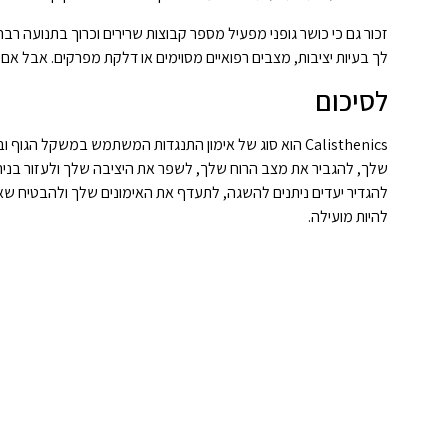
זכור גם כי כושר גופני מפעיל מספר קבוצות שרירים וכרוך בתנועה רבה
לך בעיות יציבות, מצבים רפואיים מסוימים או דלקת מפרקים. אבל אם נעשה כראוי – ובהסכמת ספק שירותי בריאות –
לסיכום
Calisthenics הוא סוג של אימון התנגדות המשתמש במשקל ה
שלך, להגביר את מצב הרוח שלך, לשפר את היציבה שלך ולעזור בניה
להגדיר יעדים ניתנים להשגה, לתעדף את האימונים שלך ולהבטיח שא
להיות מועילה.